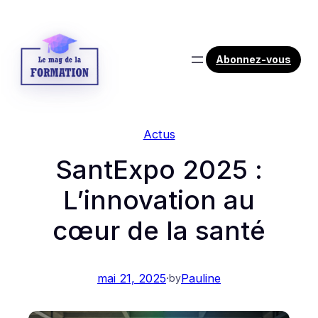
Aller
au
contenu
Abonnez-vous
Actus
SantExpo 2025 :
L’innovation au
cœur de la santé
mai 21, 2025
·
Pauline
by